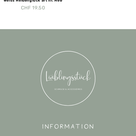
weiss Heldenglück art nr. He6
CHF
19.50
Information