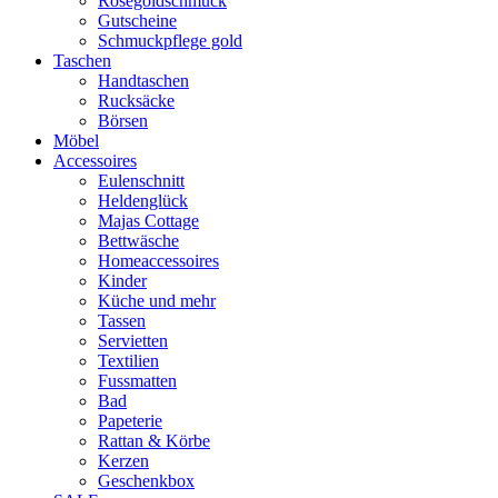
Rosegoldschmuck
Gutscheine
Schmuckpflege gold
Taschen
Handtaschen
Rucksäcke
Börsen
Möbel
Accessoires
Eulenschnitt
Heldenglück
Majas Cottage
Bettwäsche
Homeaccessoires
Kinder
Küche und mehr
Tassen
Servietten
Textilien
Fussmatten
Bad
Papeterie
Rattan & Körbe
Kerzen
Geschenkbox