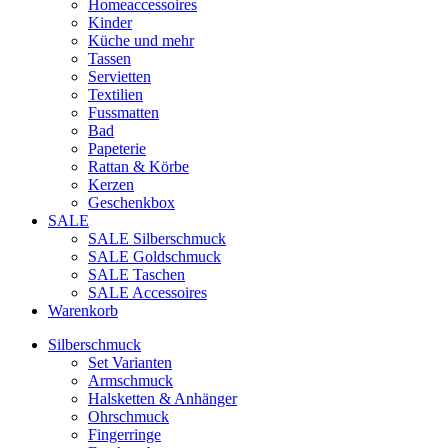
Homeaccessoires
Kinder
Küche und mehr
Tassen
Servietten
Textilien
Fussmatten
Bad
Papeterie
Rattan & Körbe
Kerzen
Geschenkbox
SALE
SALE Silberschmuck
SALE Goldschmuck
SALE Taschen
SALE Accessoires
Warenkorb
Silberschmuck
Set Varianten
Armschmuck
Halsketten & Anhänger
Ohrschmuck
Fingerringe