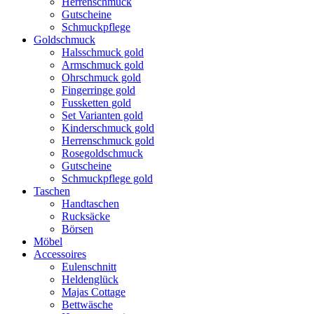
Herrenschmuck
Gutscheine
Schmuckpflege
Goldschmuck
Halsschmuck gold
Armschmuck gold
Ohrschmuck gold
Fingerringe gold
Fussketten gold
Set Varianten gold
Kinderschmuck gold
Herrenschmuck gold
Rosegoldschmuck
Gutscheine
Schmuckpflege gold
Taschen
Handtaschen
Rucksäcke
Börsen
Möbel
Accessoires
Eulenschnitt
Heldenglück
Majas Cottage
Bettwäsche