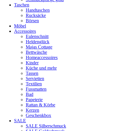
Taschen
Handtaschen
Rucksäcke
Börsen
Möbel
Accessoires
Eulenschnitt
Heldenglück
Majas Cottage
Bettwäsche
Homeaccessoires
Kinder
Küche und mehr
Tassen
Servietten
Textilien
Fussmatten
Bad
Papeterie
Rattan & Körbe
Kerzen
Geschenkbox
SALE
SALE Silberschmuck