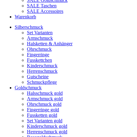
SALE Goldschmuck
SALE Taschen
SALE Accessoires
Warenkorb
Silberschmuck
Set Varianten
Armschmuck
Halsketten & Anhänger
Ohrschmuck
Fingerringe
Fusskettchen
Kinderschmuck
Herrenschmuck
Gutscheine
Schmuckpflege
Goldschmuck
Halsschmuck gold
Armschmuck gold
Ohrschmuck gold
Fingerringe gold
Fussketten gold
Set Varianten gold
Kinderschmuck gold
Herrenschmuck gold