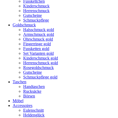
Fusskettchen
Kinderschmuck
Herrenschmuck
Gutscheine
Schmuckpflege
Goldschmuck
Halsschmuck gold
Armschmuck gold
Ohrschmuck gold
Fingerringe gold
Fussketten gold
Set Varianten gold
Kinderschmuck gold
Herrenschmuck gold
Rosegoldschmuck
Gutscheine
Schmuckpflege gold
Taschen
Handtaschen
Rucksäcke
Börsen
Möbel
Accessoires
Eulenschnitt
Heldenglück