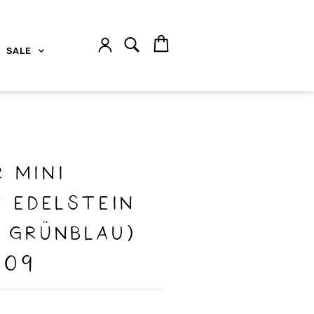
SALE
 MINI
T Edelstein
 grünblau)
109