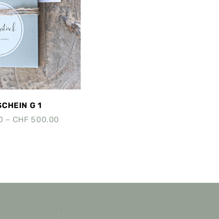
CHEIN G 1
0
–
CHF
500.00