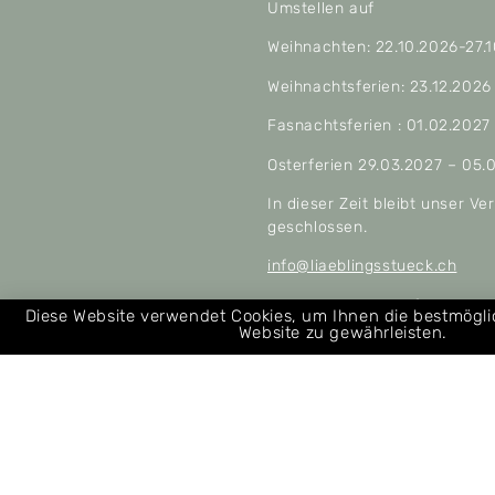
Umstellen auf
Weihnachten: 22.10.2026-27.
Weihnachtsferien: 23.12.2026
Fasnachtsferien : 01.02.2027
Osterferien 29.03.2027 – 05.
In dieser Zeit bleibt unser V
geschlossen.
info@liaeblingsstueck.ch
Allgemeine Geschäftsbeding
Diese Website verwendet Cookies, um Ihnen die bestmögl
Website zu gewährleisten.
Über uns