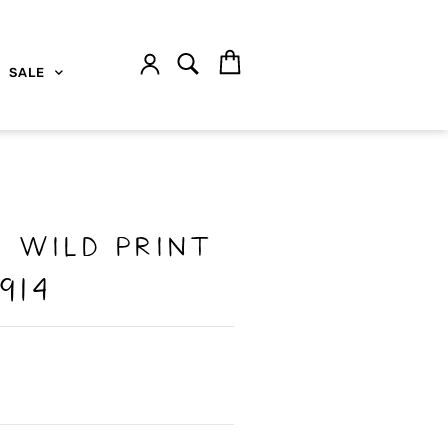
SALE
 wild print
914