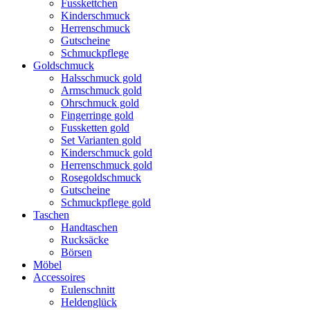
Fusskettchen
Kinderschmuck
Herrenschmuck
Gutscheine
Schmuckpflege
Goldschmuck
Halsschmuck gold
Armschmuck gold
Ohrschmuck gold
Fingerringe gold
Fussketten gold
Set Varianten gold
Kinderschmuck gold
Herrenschmuck gold
Rosegoldschmuck
Gutscheine
Schmuckpflege gold
Taschen
Handtaschen
Rucksäcke
Börsen
Möbel
Accessoires
Eulenschnitt
Heldenglück