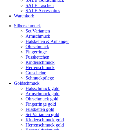
SALE Goldschmuck
SALE Taschen
SALE Accessoires
Warenkorb
Silberschmuck
Set Varianten
Armschmuck
Halsketten & Anhänger
Ohrschmuck
Fingerringe
Fusskettchen
Kinderschmuck
Herrenschmuck
Gutscheine
Schmuckpflege
Goldschmuck
Halsschmuck gold
Armschmuck gold
Ohrschmuck gold
Fingerringe gold
Fussketten gold
Set Varianten gold
Kinderschmuck gold
Herrenschmuck gold