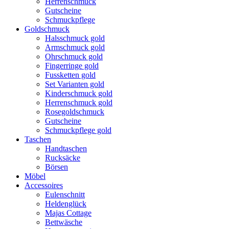
Herrenschmuck
Gutscheine
Schmuckpflege
Goldschmuck
Halsschmuck gold
Armschmuck gold
Ohrschmuck gold
Fingerringe gold
Fussketten gold
Set Varianten gold
Kinderschmuck gold
Herrenschmuck gold
Rosegoldschmuck
Gutscheine
Schmuckpflege gold
Taschen
Handtaschen
Rucksäcke
Börsen
Möbel
Accessoires
Eulenschnitt
Heldenglück
Majas Cottage
Bettwäsche