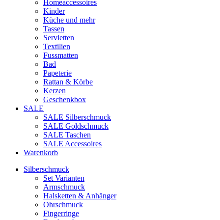
Homeaccessoires
Kinder
Küche und mehr
Tassen
Servietten
Textilien
Fussmatten
Bad
Papeterie
Rattan & Körbe
Kerzen
Geschenkbox
SALE
SALE Silberschmuck
SALE Goldschmuck
SALE Taschen
SALE Accessoires
Warenkorb
Silberschmuck
Set Varianten
Armschmuck
Halsketten & Anhänger
Ohrschmuck
Fingerringe