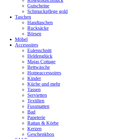
Rosegoldschmuck
Gutscheine
Schmuckpflege gold
Taschen
Handtaschen
Rucksäcke
Börsen
Möbel
Accessoires
Eulenschnitt
Heldenglück
Majas Cottage
Bettwäsche
Homeaccessoires
Kinder
Küche und mehr
Tassen
Servietten
Textilien
Fussmatten
Bad
Papeterie
Rattan & Körbe
Kerzen
Geschenkbox