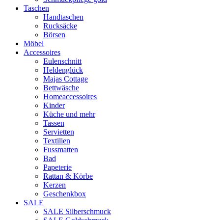
Taschen
Handtaschen
Rucksäcke
Börsen
Möbel
Accessoires
Eulenschnitt
Heldenglück
Majas Cottage
Bettwäsche
Homeaccessoires
Kinder
Küche und mehr
Tassen
Servietten
Textilien
Fussmatten
Bad
Papeterie
Rattan & Körbe
Kerzen
Geschenkbox
SALE
SALE Silberschmuck