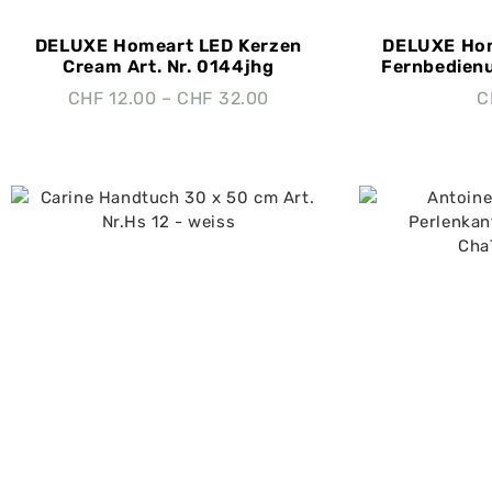
DELUXE Homeart LED Kerzen
DELUXE Hom
Cream Art. Nr. 0144jhg
Fernbedienu
CHF
12.00
–
CHF
32.00
C