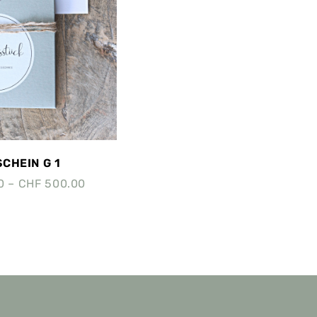
CHEIN G 1
0
–
CHF
500.00