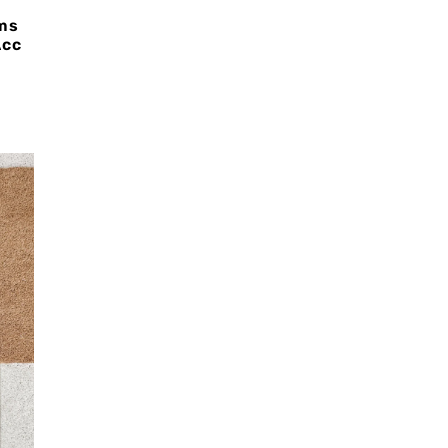
ams
Acc