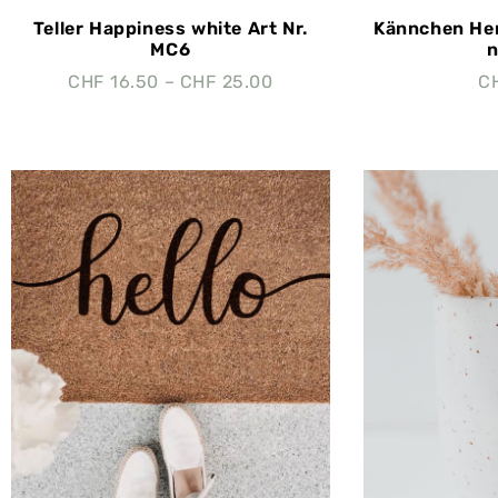
Teller Happiness white Art Nr.
Kännchen Her
MC6
n
CHF
16.50
–
CHF
25.00
C