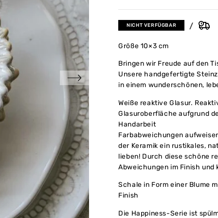
NICHT VERFÜGBAR
Größe 10×3 cm
Bringen wir Freude auf den Ti
Unsere handgefertigte Stein
in einem wunderschönen, lebe
Weiße reaktive Glasur. Reakti
Glasuroberfläche aufgrund d
Handarbeit
Farbabweichungen aufweisen 
der Keramik ein rustikales, na
lieben! Durch diese schöne r
Abweichungen im Finish und k
Schale in Form einer Blume m
Finish
Die Happiness-Serie ist spü