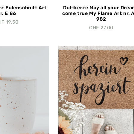
z Eulenschnitt Art
Duftkerze May all your Dre
r. E 86
come true My Flame Art nr. 
982
HF
19.50
CHF
27.00