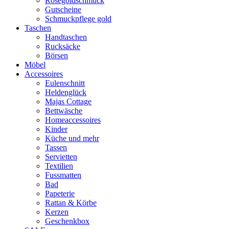
Rosegoldschmuck
Gutscheine
Schmuckpflege gold
Taschen
Handtaschen
Rucksäcke
Börsen
Möbel
Accessoires
Eulenschnitt
Heldenglück
Majas Cottage
Bettwäsche
Homeaccessoires
Kinder
Küche und mehr
Tassen
Servietten
Textilien
Fussmatten
Bad
Papeterie
Rattan & Körbe
Kerzen
Geschenkbox