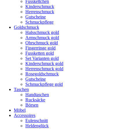
Fusskettchen
Kinderschmuck
Herrenschmuck
Gutscheine
Schmuckpflege
Goldschmuck
Halsschmuck gold
Armschmuck gold
Ohrschmuck gold
Fingerringe gold
Fussketten gold
Set Varianten gold
Kinderschmuck gold
Herrenschmuck gold
Rosegoldschmuck
Gutscheine
Schmuckpflege gold
Taschen
Handtaschen
Rucksäcke
Börsen
Möbel
Accessoires
Eulenschnitt
Heldenglück