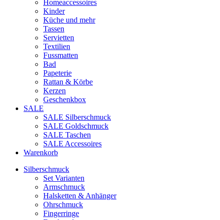
Homeaccessoires
Kinder
Küche und mehr
Tassen
Servietten
Textilien
Fussmatten
Bad
Papeterie
Rattan & Körbe
Kerzen
Geschenkbox
SALE
SALE Silberschmuck
SALE Goldschmuck
SALE Taschen
SALE Accessoires
Warenkorb
Silberschmuck
Set Varianten
Armschmuck
Halsketten & Anhänger
Ohrschmuck
Fingerringe