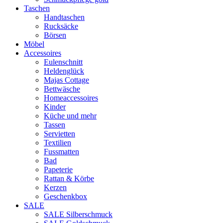
Taschen
Handtaschen
Rucksäcke
Börsen
Möbel
Accessoires
Eulenschnitt
Heldenglück
Majas Cottage
Bettwäsche
Homeaccessoires
Kinder
Küche und mehr
Tassen
Servietten
Textilien
Fussmatten
Bad
Papeterie
Rattan & Körbe
Kerzen
Geschenkbox
SALE
SALE Silberschmuck