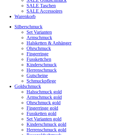
SALE Goldschmuck
SALE Taschen
SALE Accessoires
Warenkorb
Silberschmuck
Set Varianten
Armschmuck
Halsketten & Anhänger
Ohrschmuck
Fingerringe
Fusskettchen
Kinderschmuck
Herrenschmuck
Gutscheine
Schmuckpflege
Goldschmuck
Halsschmuck gold
Armschmuck gold
Ohrschmuck gold
Fingerringe gold
Fussketten gold
Set Varianten gold
Kinderschmuck gold
Herrenschmuck gold