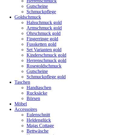
Herrenschmuck
Gutscheine
Schmuckpflege
Goldschmuck
Halsschmuck gold
Armschmuck gold
Ohrschmuck gold
Fingerringe gold
Fussketten gold
Set Varianten gold
Kinderschmuck gold
Herrenschmuck gold
Rosegoldschmuck
Gutscheine
Schmuckpflege gold
Taschen
Handtaschen
Rucksäcke
Börsen
Möbel
Accessoires
Eulenschnitt
Heldenglück
Majas Cottage
Bettwäsche