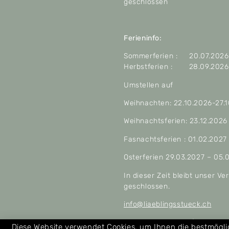
geschlossen
Ferieninfo:
Sommerferien : 20.07.2026 
Herbstferien : 28.09.2026 
Umstellen auf
Weihnachten: 22.10.2026-27.
Weihnachtsferien: 23.12.2026
Fasnachtsferien : 01.02.2027
Osterferien 29.03.2027 – 05.
In dieser Zeit bleibt unser V
geschlossen.
info@liaeblingsstueck.ch
Allgemeine Geschäftsbeding
Diese Website verwendet Cookies, um Ihnen die bestmögl