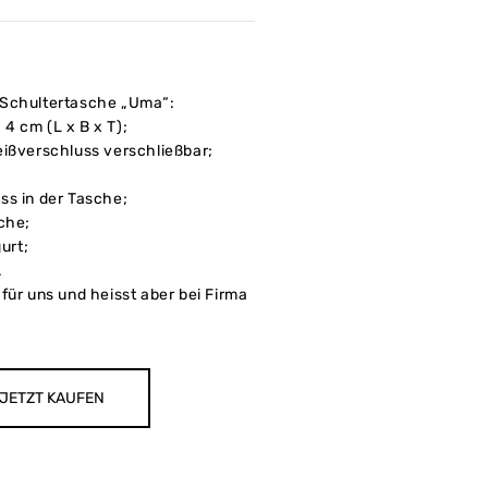
/Schultertasche „Uma“:
4 cm (L x B x T);
eißverschluss verschließbar;
ss in der Tasche;
sche;
urt;
.
für uns und heisst aber bei Firma
JETZT KAUFEN