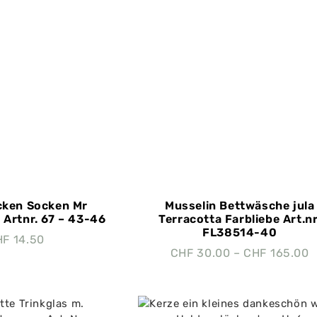
cken Socken Mr
Musselin Bettwäsche jula
 Artnr. 67 – 43-46
Terracotta Farbliebe Art.nr
FL38514-40
HF
14.50
CHF
30.00
–
CHF
165.00