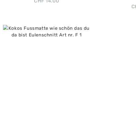
CHF
14.00
C