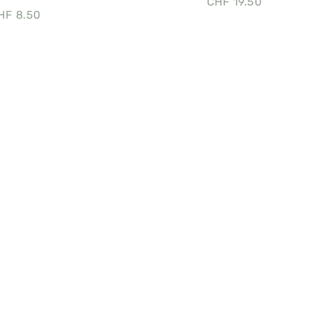
CHF
19.50
HF
8.50