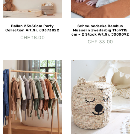
Ballon 25x50cm Party
Schmusedecke Bambus
Collection Art.Nr. JO373822
Musselin zweifarbig 115×115
cm – 2 Stück Art.Nr. JO00092
CHF
18.00
CHF
33.00