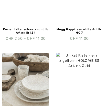
Kerzenhalter schwarz rund Ib
Mugg Happiness white Art Nr.
Art nr. Ib 124
MC 7
CHF
7.50
–
CHF
11.00
CHF
11.00