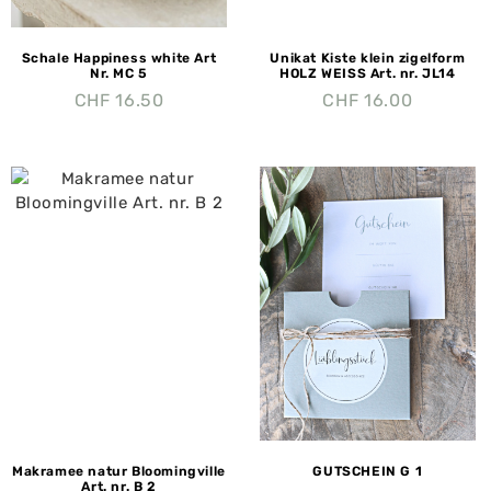
Schale Happiness white Art
Unikat Kiste klein zigelform
Nr. MC 5
HOLZ WEISS Art. nr. JL14
CHF
16.50
CHF
16.00
Makramee natur Bloomingville
GUTSCHEIN G 1
Art. nr. B 2