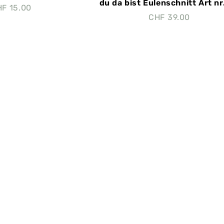
du da bist Eulenschnitt Art nr.
HF
15.00
CHF
39.00