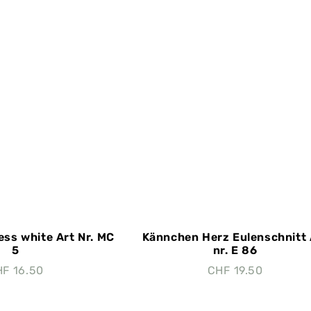
ess white Art Nr. MC
Kännchen Herz Eulenschnitt 
5
nr. E 86
HF
16.50
CHF
19.50