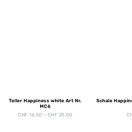
Teller Happiness white Art Nr.
Schale Happin
MC6
CHF
16.50
–
CHF
25.00
C