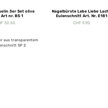
elin 3er Set olive
Nagelbürste Lebe Liebe Lac
Art nr. BS 1
Eulenschnitt Art. Nr. E181
HF
32.50
CHF
9.90