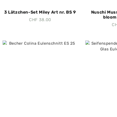
3 Lätzchen-Set Miley Art nr. BS 9
Nuschi Muss
bloom 
CHF
38.00
C