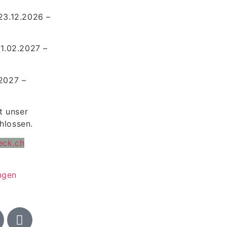
23.12.2026 –
01.02.2027 –
.2027 –
bt unser
hlossen.
eck.ch
ngen