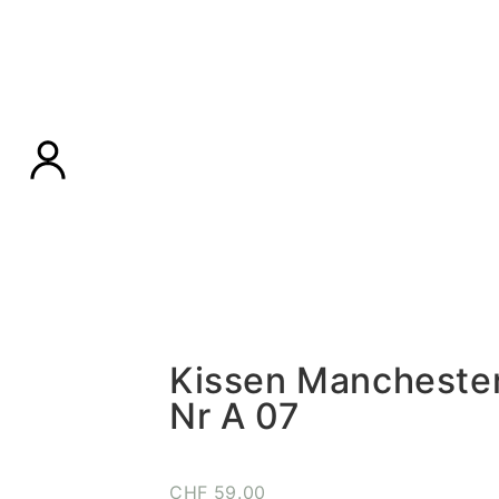
Kissen Manchester
Nr A 07
CHF
59.00