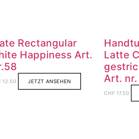
late Rectangular
Handtu
hite Happiness Art.
Latte 
r.58
gestric
Art. nr
F
12.50
JETZT ANSEHEN
CHF
17.50