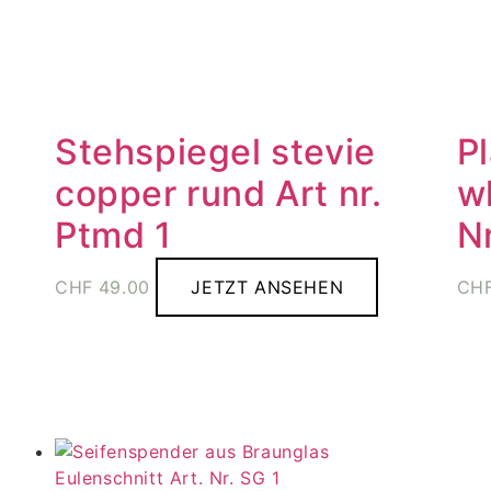
Stehspiegel stevie
P
copper rund Art nr.
w
Ptmd 1
N
CHF
49.00
JETZT ANSEHEN
CH