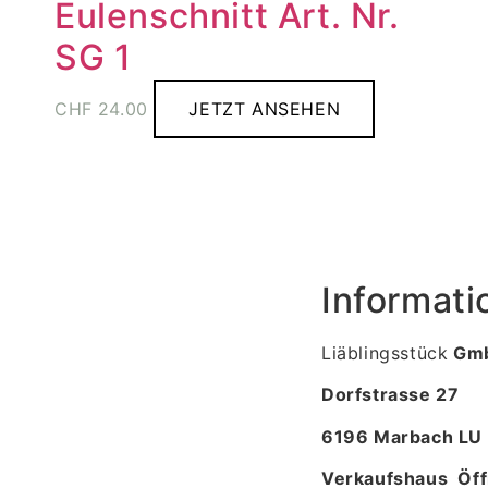
Eulenschnitt Art. Nr.
SG 1
CHF
24.00
JETZT ANSEHEN
Informati
Liäblingsstück
Gm
Dorfstrasse 27
6196 Marbach LU
Verkaufshaus Öff