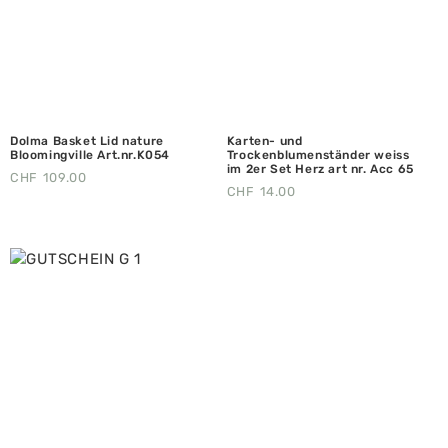
Dolma Basket Lid nature
Karten- und
Bloomingville Art.nr.K054
Trockenblumenständer weiss
im 2er Set Herz art nr. Acc 65
CHF
109.00
CHF
14.00