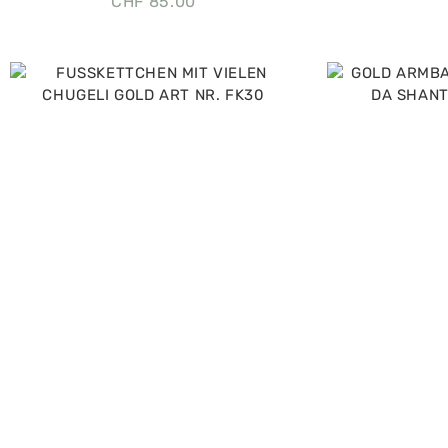
CHF
85.00