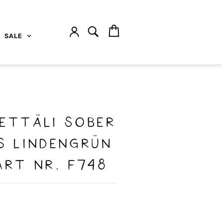
SALE
ettäli sober
s lindengrün
art nr. F748