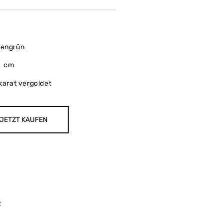
dengrün
,5 cm
 karat vergoldet
JETZT KAUFEN