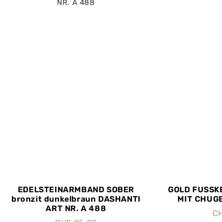
EDELSTEINARMBAND SOBER
GOLD FUSSK
bronzit dunkelbraun DASHANTI
MIT CHUGEL
ART NR. A 488
C