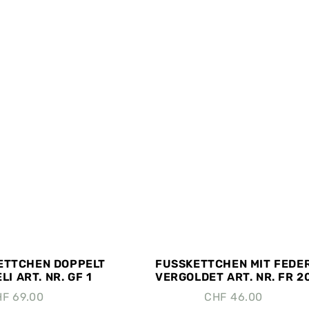
ETTCHEN DOPPELT
FUSSKETTCHEN MIT FEDE
I ART. NR. GF 1
VERGOLDET ART. NR. FR 2
HF
69.00
CHF
46.00