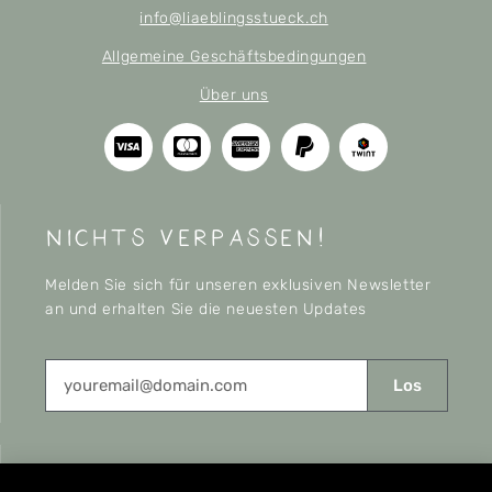
info@liaeblingsstueck.ch
Allgemeine Geschäftsbedingungen
Über uns
nichts verpassen!
Melden Sie sich für unseren exklusiven Newsletter
an und erhalten Sie die neuesten Updates
Los
CONNECT