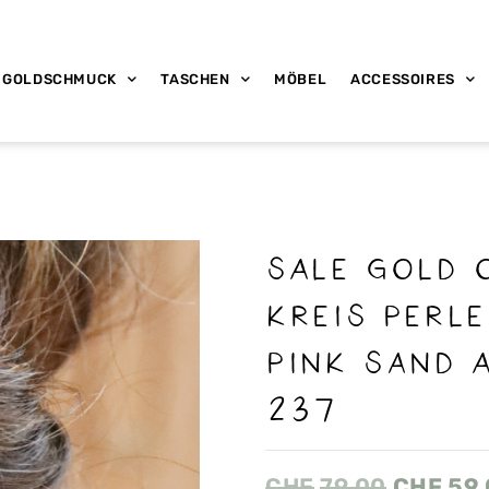
GOLDSCHMUCK
TASCHEN
MÖBEL
ACCESSOIRES
SALE Gold 
Kreis Perl
Pink Sand 
237
CHF
79.00
CHF
59