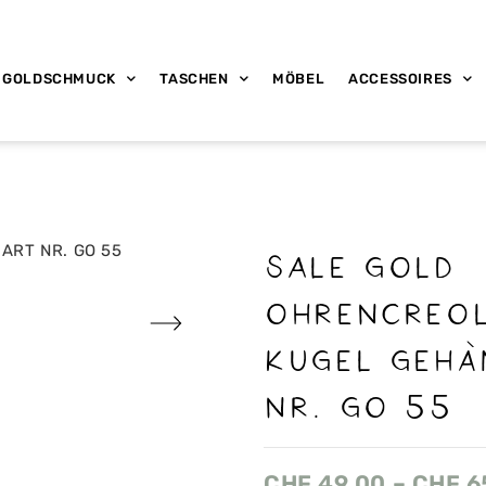
GOLDSCHMUCK
TASCHEN
MÖBEL
ACCESSOIRES
SALE GOLD
OHRENCREOL
KUGEL GEH
NR. GO 55
CHF
49.00
–
CHF
6