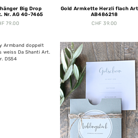
hänger Big Drop
Gold Armkette Herzli flach Art
t. Nr. AG 40-7465
AB486218
HF
79.00
CHF
39.00