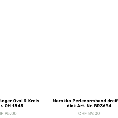
änger Oval & Kreis
Marokko Perlenarmband drei
nr. OH 1845
dick Art. Nr. BR3694
HF
95.00
CHF
89.00