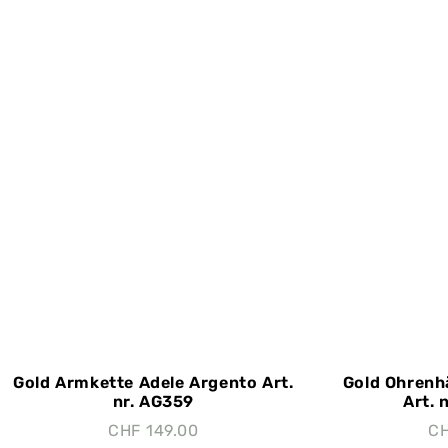
Gold Armkette Adele Argento Art.
Gold Ohrenh
nr. AG359
Art. 
CHF
149.00
C