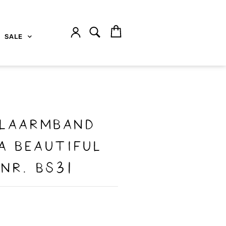
SALE
alaarmband
A beautiful
nr. Bs31