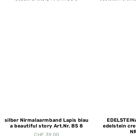
silber Nirmalaarmband Lapis blau
EDELSTEI
a beautiful story Art.Nr. BS 8
edelstein c
NR
CHF
39.00