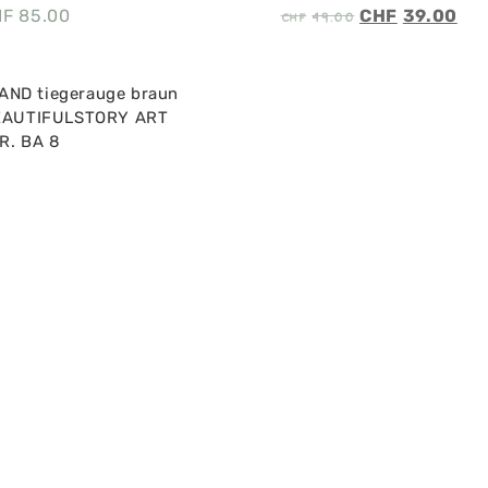
CHF
49.00
HF
85.00
CHF
39.00