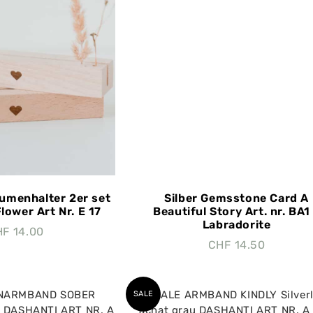
umenhalter 2er set
Silber Gemsstone Card A
lower Art Nr. E 17
Beautiful Story Art. nr. BA1
Labradorite
HF
14.00
CHF
14.50
SALE