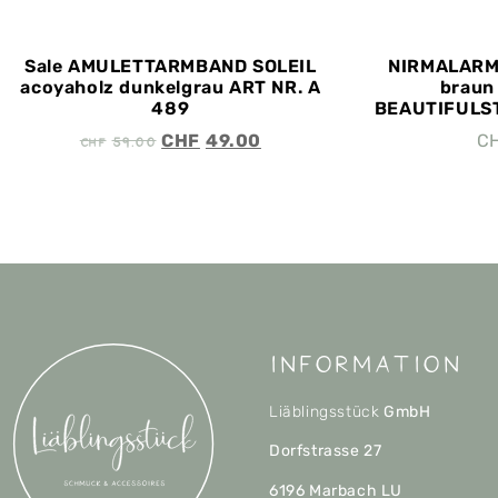
Sale AMULETTARMBAND SOLEIL
NIRMALARM
acoyaholz dunkelgrau ART NR. A
braun
489
BEAUTIFULST
CHF
59.00
CHF
49.00
C
Information
Liäblingsstück
GmbH
Dorfstrasse 27
6196 Marbach LU