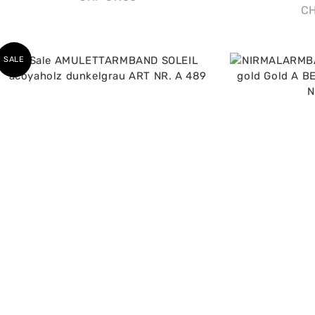
C
SALE