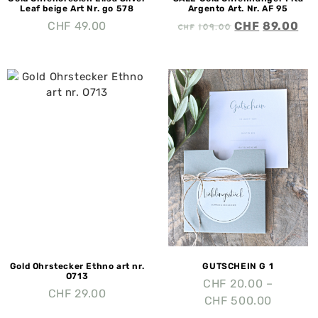
Leaf beige Art Nr. go 578
Argento Art. Nr. AF 95
CHF
109.00
CHF
49.00
CHF
89.00
Gold Ohrstecker Ethno art nr.
GUTSCHEIN G 1
O713
CHF
20.00
–
CHF
29.00
CHF
500.00