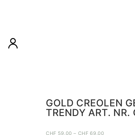
GOLD CREOLEN G
TRENDY ART. NR. 
CHF
59.00
–
CHF
69.00