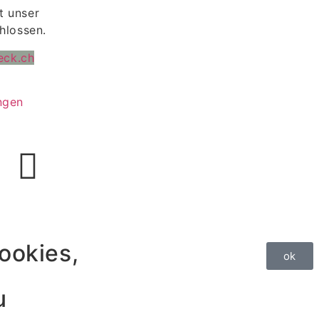
bt unser
hlossen.
eck.ch
ngen
ookies,
ok
u