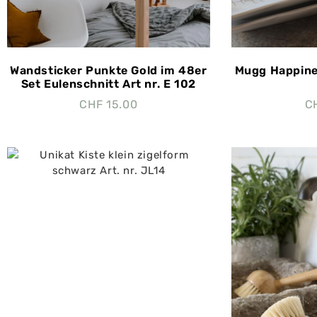
Wandsticker Punkte Gold im 48er
Mugg Happines
Set Eulenschnitt Art nr. E 102
CHF
15.00
C