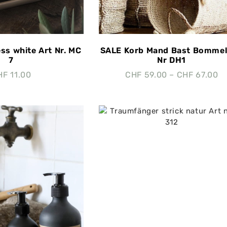
s white Art Nr. MC
SALE Korb Mand Bast Bommel
7
Nr DH1
HF
11.00
CHF
59.00
–
CHF
67.00