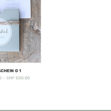
CHEIN G 1
0
–
CHF
500.00