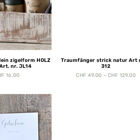
klein zigelform HOLZ
Traumfänger strick natur Art 
Art. nr. JL14
312
HF
16.00
CHF
49.00
–
CHF
129.00