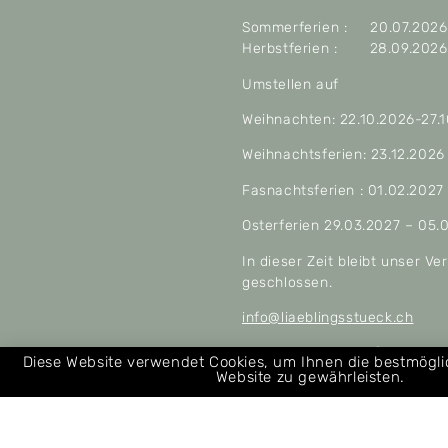
Sommerferien : 20.07.2026 
Herbstferien : 28.09.2026 
Umstellen auf
Weihnachten: 22.10.2026-27.
Weihnachtsferien: 23.12.2026
Fasnachtsferien : 01.02.2027
Osterferien 29.03.2027 – 05.
In dieser Zeit bleibt unser V
geschlossen.
info@liaeblingsstueck.ch
Allgemeine Geschäftsbeding
Diese Website verwendet Cookies, um Ihnen die bestmögl
Website zu gewährleisten.
Über uns