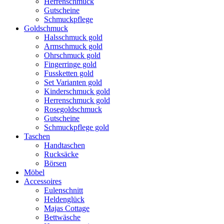
Herrenschmuck
Gutscheine
Schmuckpflege
Goldschmuck
Halsschmuck gold
Armschmuck gold
Ohrschmuck gold
Fingerringe gold
Fussketten gold
Set Varianten gold
Kinderschmuck gold
Herrenschmuck gold
Rosegoldschmuck
Gutscheine
Schmuckpflege gold
Taschen
Handtaschen
Rucksäcke
Börsen
Möbel
Accessoires
Eulenschnitt
Heldenglück
Majas Cottage
Bettwäsche