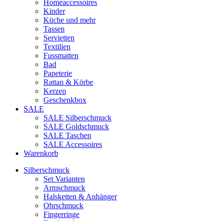
Homeaccessoires
Kinder
Küche und mehr
Tassen
Servietten
Textilien
Fussmatten
Bad
Papeterie
Rattan & Körbe
Kerzen
Geschenkbox
SALE
SALE Silberschmuck
SALE Goldschmuck
SALE Taschen
SALE Accessoires
Warenkorb
Silberschmuck
Set Varianten
Armschmuck
Halsketten & Anhänger
Ohrschmuck
Fingerringe