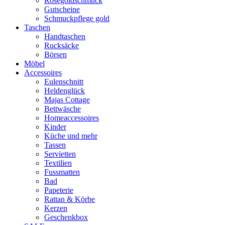
Rosegoldschmuck
Gutscheine
Schmuckpflege gold
Taschen
Handtaschen
Rucksäcke
Börsen
Möbel
Accessoires
Eulenschnitt
Heldenglück
Majas Cottage
Bettwäsche
Homeaccessoires
Kinder
Küche und mehr
Tassen
Servietten
Textilien
Fussmatten
Bad
Papeterie
Rattan & Körbe
Kerzen
Geschenkbox