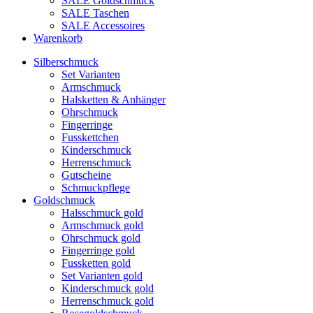
SALE Goldschmuck
SALE Taschen
SALE Accessoires
Warenkorb
Silberschmuck
Set Varianten
Armschmuck
Halsketten & Anhänger
Ohrschmuck
Fingerringe
Fusskettchen
Kinderschmuck
Herrenschmuck
Gutscheine
Schmuckpflege
Goldschmuck
Halsschmuck gold
Armschmuck gold
Ohrschmuck gold
Fingerringe gold
Fussketten gold
Set Varianten gold
Kinderschmuck gold
Herrenschmuck gold