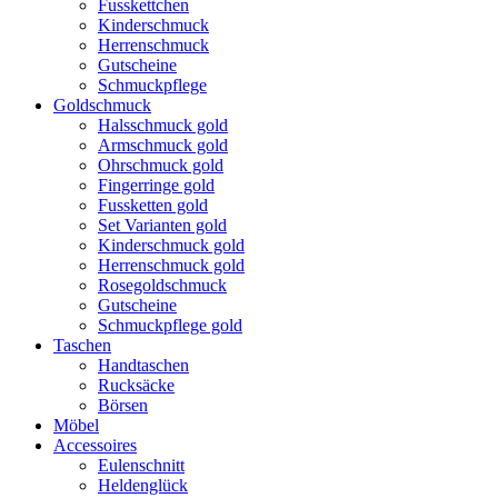
Fusskettchen
Kinderschmuck
Herrenschmuck
Gutscheine
Schmuckpflege
Goldschmuck
Halsschmuck gold
Armschmuck gold
Ohrschmuck gold
Fingerringe gold
Fussketten gold
Set Varianten gold
Kinderschmuck gold
Herrenschmuck gold
Rosegoldschmuck
Gutscheine
Schmuckpflege gold
Taschen
Handtaschen
Rucksäcke
Börsen
Möbel
Accessoires
Eulenschnitt
Heldenglück