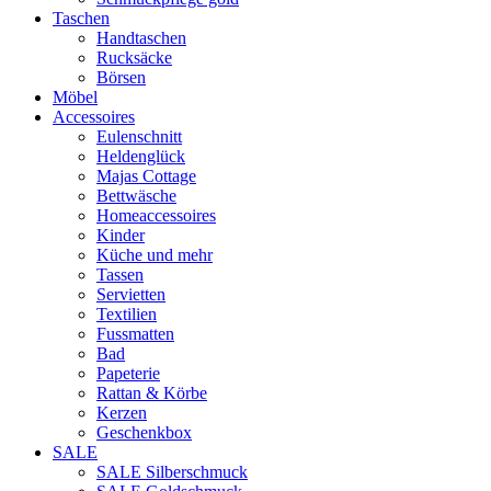
Taschen
Handtaschen
Rucksäcke
Börsen
Möbel
Accessoires
Eulenschnitt
Heldenglück
Majas Cottage
Bettwäsche
Homeaccessoires
Kinder
Küche und mehr
Tassen
Servietten
Textilien
Fussmatten
Bad
Papeterie
Rattan & Körbe
Kerzen
Geschenkbox
SALE
SALE Silberschmuck