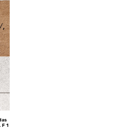
das
 F 1