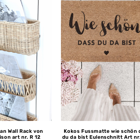
tan Wall Rack von
Kokos Fussmatte wie schön 
ison art nr. R 12
du da bist Eulenschnitt Art nr.