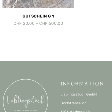
GUTSCHEIN G 1
CHF
20.00
–
CHF
500.00
Information
Liäblingsstück
GmbH
Dorfstrasse 27
6196 Marbach LU