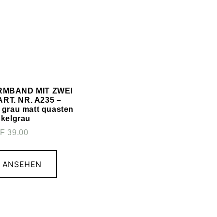
RMBAND MIT ZWEI
RT. NR. A235 –
s grau matt quasten
kelgrau
F
39.00
T ANSEHEN