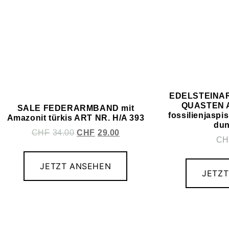
EDELSTEINA
QUASTEN A
SALE FEDERARMBAND mit
fossilienjaspi
Amazonit türkis ART NR. H/A 393
dun
CHF
34.00
CHF
29.00
CH
JETZT ANSEHEN
JETZ