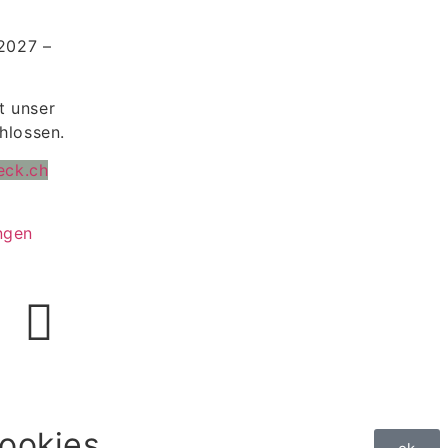
.2027 –
bt unser
hlossen.
eck.ch
ngen
ookies,