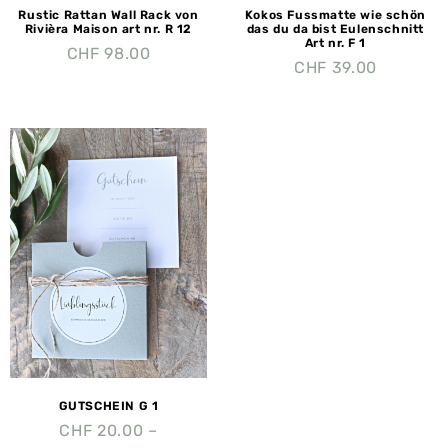
Rustic Rattan Wall Rack von
Kokos Fussmatte wie schön
Rivièra Maison art nr. R 12
das du da bist Eulenschnitt
Art nr. F 1
CHF
98.00
CHF
39.00
GUTSCHEIN G 1
CHF
20.00
–