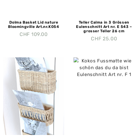
Dolma Basket Lid nature
Teller Calma in 3 Grössen
Bloomingville Art.nr.K054
Eulenschnitt Art nr. E 543 –
grosser Teller 26 cm
CHF
109.00
CHF
25.00