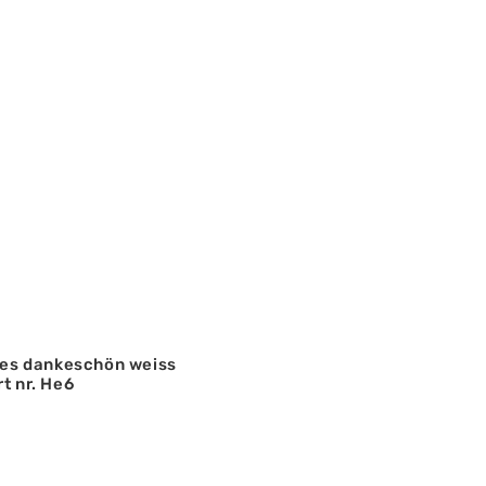
ines dankeschön weiss
t nr. He6