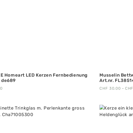
E Homeart LED Kerzen Fernbedienung
Musselin Bettw
r. de689
Art.nr. FL385
00
CHF
30.00
–
CH