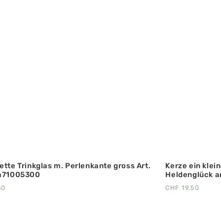
ette Trinkglas m. Perlenkante gross Art.
Kerze ein kle
ha71005300
Heldenglück ar
50
CHF
19.50