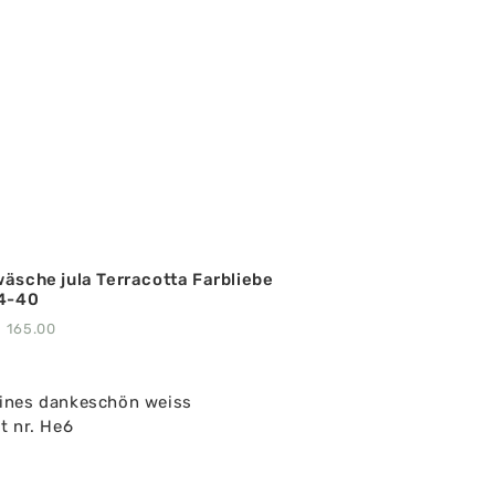
äsche jula Terracotta Farbliebe
14-40
F
165.00