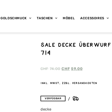
GOLDSCHMUCK
TASCHEN
MÖBEL
ACCESSOIRES
SALE Decke Überwurf
714
CHF
74.00
CHF
59.00
inkl. MwSt, zzgl. Versandkosten
VERFÜGBAR
decke