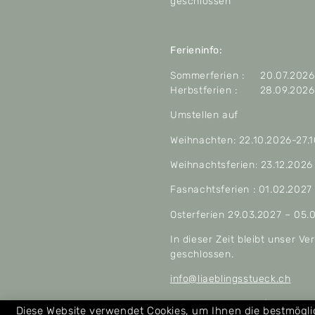
geschlossen
Ferieninfo:
Sommerferien : 20.07.2026 
Herbstferien : 28.09.2026 
Umstellen auf
Weihnachten: 22.10.2026-27.
Weihnachtsferien: 23.12.2026
Fasnachtsferien : 01.02.2027
Osterferien 29.03.2027 – 05.
In dieser Zeit bleibt unser V
geschlossen.
info@liaeblingsstueck.ch
Allgemeine Geschäftsbeding
Diese Website verwendet Cookies, um Ihnen die bestmögl