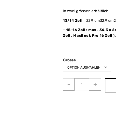
in zwei grössen erhältlich
13/14 Zoll
22,9 cm
32,9 cm
2
–
15-16 Zoll
: max .
36,3 × 2
Zoll
,
MacBook Pro 16 Zoll
).
Grösse