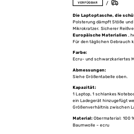
VERFÜGBAR
Die Laptoptasche, die schü
Polsterung dämpft Stöße und
Mikrokratzer. Sicherer Reißv
Europäische Materialien
, h
Für den täglichen Gebrauch k
Farbe:
Ecru- und schwarzkariertes 
Abmessungen:
Siehe Größentabelle oben.
Kapazität:
1 Laptop, 1 schlankes Notebo
ein Ladegerät hinzugefügt w
Größenverhältnis zwischen La
Material:
Obermaterial: 100 
Baumwolle – ecru