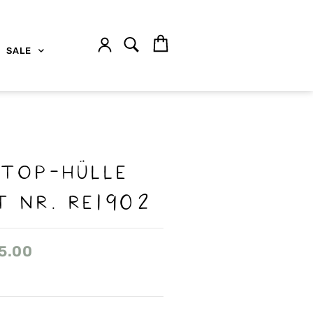
SALE
ptop-Hülle
t nr. Re1902
5.00