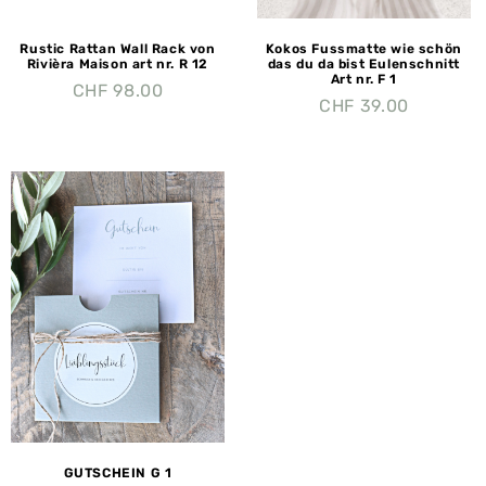
Rustic Rattan Wall Rack von
Kokos Fussmatte wie schön
Rivièra Maison art nr. R 12
das du da bist Eulenschnitt
Art nr. F 1
CHF
98.00
CHF
39.00
GUTSCHEIN G 1