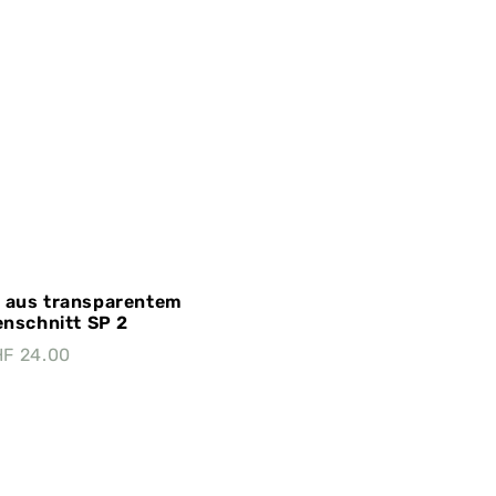
 aus transparentem
enschnitt SP 2
HF
24.00