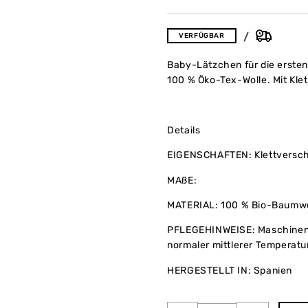
VERFÜGBAR
Baby-Lätzchen für die erste
100 % Öko-Tex-Wolle. Mit Kle
Details
EIGENSCHAFTEN: Klettversch
MAßE:
MATERIAL: 100 % Bio-Baumwo
PFLEGEHINWEISE: Maschinenw
normaler mittlerer Temperatu
HERGESTELLT IN: Spanien