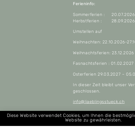
Ferieninfo:
Sommerferien : 20.07.2026 
Herbstferien : 28.09.2026 
Umstellen auf
Weihnachten: 22.10.2026-27.
Weihnachtsferien: 23.12.2026
Fasnachtsferien : 01.02.2027
Osterferien 29.03.2027 – 05.
In dieser Zeit bleibt unser V
geschlossen.
info@liaeblingsstueck.ch
Allgemeine Geschäftsbeding
Diese Website verwendet Cookies, um Ihnen die bestmögl
Website zu gewährleisten.
Über uns