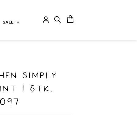
SALE
hen simply
int 1 stk.
 097