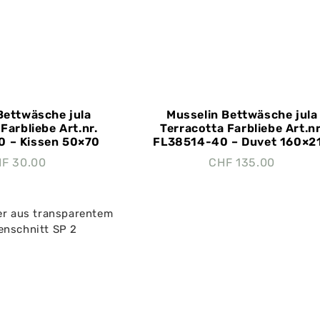
Bettwäsche jula
Musselin Bettwäsche jula
Farbliebe Art.nr.
Terracotta Farbliebe Art.nr
 – Kissen 50×70
FL38514-40 – Duvet 160×2
HF
30.00
CHF
135.00