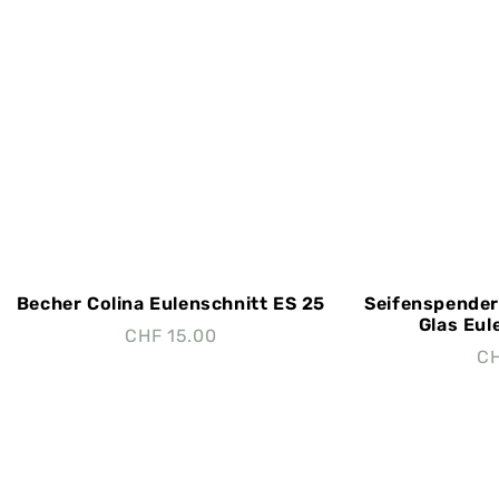
Becher Colina Eulenschnitt ES 25
Seifenspender
Glas Eul
CHF
15.00
C