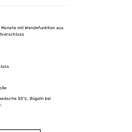
n Monate mit Wendefunktion aus
ttverschluss
luss
lle
äsche 30ºc. Bügeln bei
r.