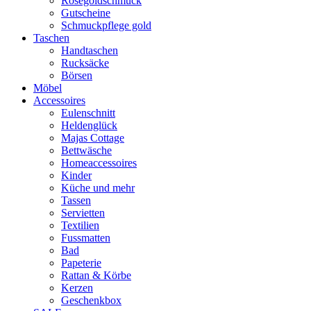
Rosegoldschmuck
Gutscheine
Schmuckpflege gold
Taschen
Handtaschen
Rucksäcke
Börsen
Möbel
Accessoires
Eulenschnitt
Heldenglück
Majas Cottage
Bettwäsche
Homeaccessoires
Kinder
Küche und mehr
Tassen
Servietten
Textilien
Fussmatten
Bad
Papeterie
Rattan & Körbe
Kerzen
Geschenkbox