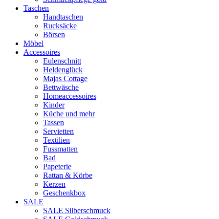
Taschen
Handtaschen
Rucksäcke
Börsen
Möbel
Accessoires
Eulenschnitt
Heldenglück
Majas Cottage
Bettwäsche
Homeaccessoires
Kinder
Küche und mehr
Tassen
Servietten
Textilien
Fussmatten
Bad
Papeterie
Rattan & Körbe
Kerzen
Geschenkbox
SALE
SALE Silberschmuck