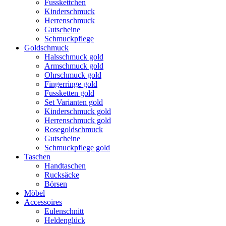
Fusskettchen
Kinderschmuck
Herrenschmuck
Gutscheine
Schmuckpflege
Goldschmuck
Halsschmuck gold
Armschmuck gold
Ohrschmuck gold
Fingerringe gold
Fussketten gold
Set Varianten gold
Kinderschmuck gold
Herrenschmuck gold
Rosegoldschmuck
Gutscheine
Schmuckpflege gold
Taschen
Handtaschen
Rucksäcke
Börsen
Möbel
Accessoires
Eulenschnitt
Heldenglück