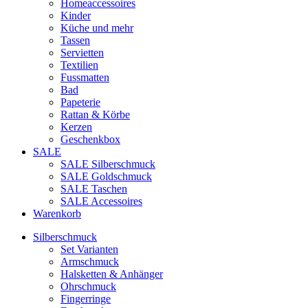
Homeaccessoires
Kinder
Küche und mehr
Tassen
Servietten
Textilien
Fussmatten
Bad
Papeterie
Rattan & Körbe
Kerzen
Geschenkbox
SALE
SALE Silberschmuck
SALE Goldschmuck
SALE Taschen
SALE Accessoires
Warenkorb
Silberschmuck
Set Varianten
Armschmuck
Halsketten & Anhänger
Ohrschmuck
Fingerringe