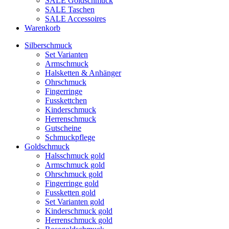
SALE Goldschmuck
SALE Taschen
SALE Accessoires
Warenkorb
Silberschmuck
Set Varianten
Armschmuck
Halsketten & Anhänger
Ohrschmuck
Fingerringe
Fusskettchen
Kinderschmuck
Herrenschmuck
Gutscheine
Schmuckpflege
Goldschmuck
Halsschmuck gold
Armschmuck gold
Ohrschmuck gold
Fingerringe gold
Fussketten gold
Set Varianten gold
Kinderschmuck gold
Herrenschmuck gold