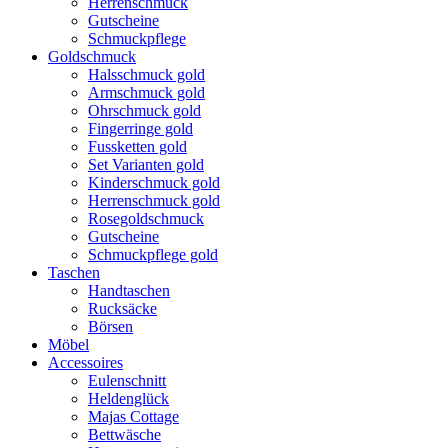
Herrenschmuck
Gutscheine
Schmuckpflege
Goldschmuck
Halsschmuck gold
Armschmuck gold
Ohrschmuck gold
Fingerringe gold
Fussketten gold
Set Varianten gold
Kinderschmuck gold
Herrenschmuck gold
Rosegoldschmuck
Gutscheine
Schmuckpflege gold
Taschen
Handtaschen
Rucksäcke
Börsen
Möbel
Accessoires
Eulenschnitt
Heldenglück
Majas Cottage
Bettwäsche