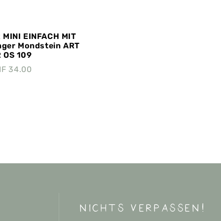
MINI EINFACH MIT
nger Mondstein ART
 OS 109
HF
34.00
nichts verpassen!