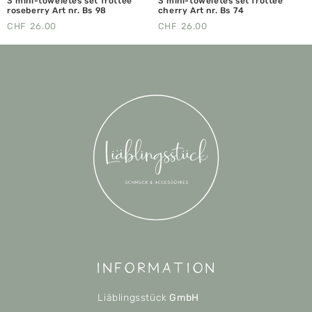
3 mini-toweletes set frottee
3 mini-toweletes set frottee
roseberry Art nr. Bs 98
cherry Art nr. Bs 74
CHF
26.00
CHF
26.00
Information
Liäblingsstück
GmbH