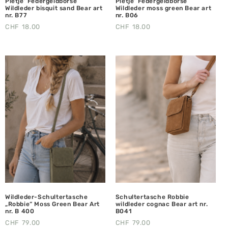
Pietje‘ Federgeldbörse
Pietje‘ Federgeldbörse
Wildleder bisquit sand Bear art
Wildleder moss green Bear art
nr. B77
nr. B06
CHF
18.00
CHF
18.00
Wildleder-Schultertasche
Schultertasche Robbie
„Robbie“ Moss Green Bear Art
wildleder cognac Bear art nr.
nr. B 400
B041
CHF
79.00
CHF
79.00