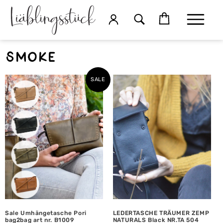
smoke
SALE
Sale Umhängetasche Pori
LEDERTASCHE TRÄUMER ZEMP
bag2bag art nr. B1009
NATURALS Black NR.TA 504