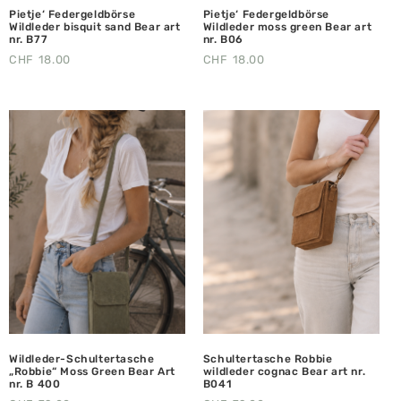
Pietje‘ Federgeldbörse
Pietje‘ Federgeldbörse
Wildleder bisquit sand Bear art
Wildleder moss green Bear art
nr. B77
nr. B06
CHF
18.00
CHF
18.00
Wildleder-Schultertasche
Schultertasche Robbie
„Robbie“ Moss Green Bear Art
wildleder cognac Bear art nr.
nr. B 400
B041