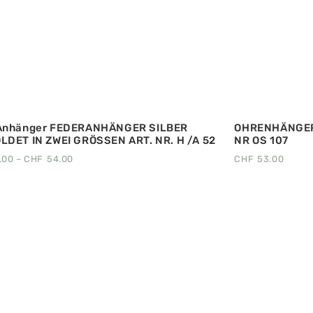
Anhänger FEDERANHÄNGER SILBER
OHRENHÄNGER
LDET IN ZWEI GRÖSSEN ART. NR. H /A 52
NR OS 107
.00
–
CHF
54.00
CHF
53.00