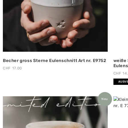
Becher gross Sterne Eulenschnitt Art nr. E9752
weiße 
Eulens
CHF
17.00
CHF
14
AUSV
Neu