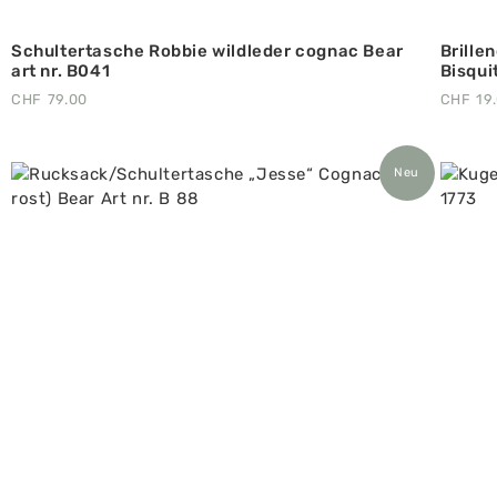
Schultertasche Robbie wildleder cognac Bear
Brille
art nr. B041
Bisquit
CHF
79.00
CHF
19
Neu