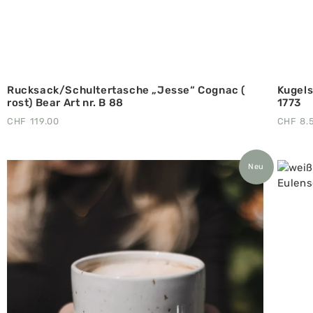
Rucksack/Schultertasche „Jesse“ Cognac (
Kugels
rost) Bear Art nr. B 88
1773
CHF
119.00
CHF
8.
Neu