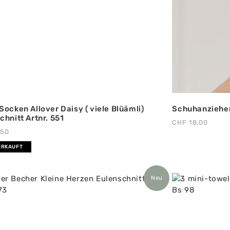
Socken Allover Daisy ( viele Blüämli)
Schuhanzieher 
chnitt Artnr. 551
CHF
18.00
.50
ERKAUFT
Neu