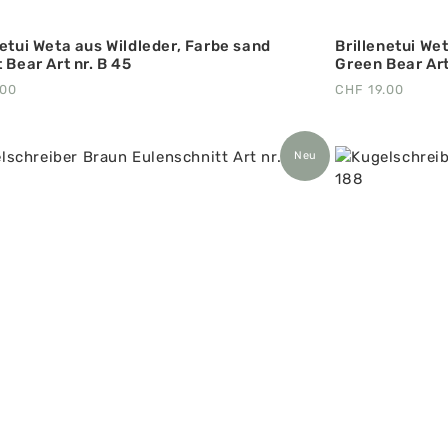
netui Weta aus Wildleder, Farbe sand
Brillenetui We
 Bear Art nr. B 45
Green Bear Art
.00
CHF
19.00
Neu