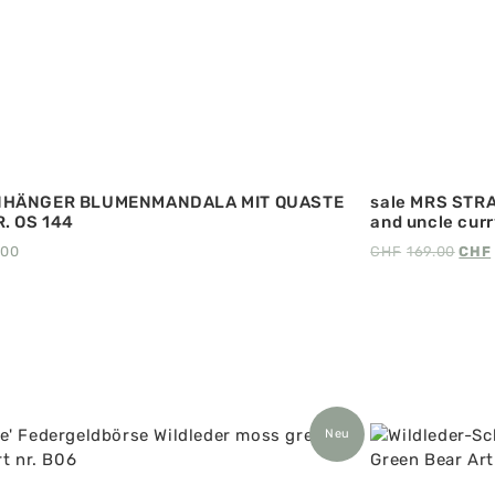
HÄNGER BLUMENMANDALA MIT QUASTE
sale MRS STR
. OS 144
and uncle curr
.00
CHF
169.00
CHF
Neu