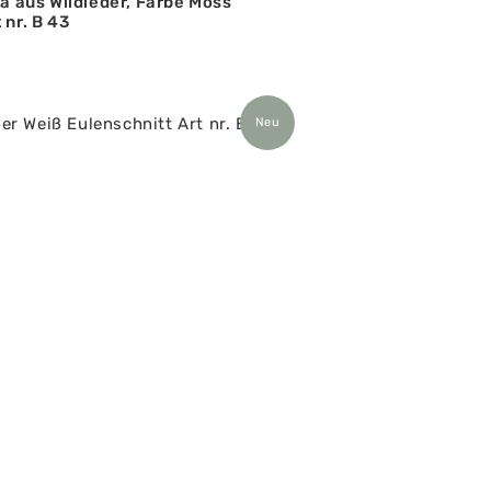
ta aus Wildleder, Farbe Moss
 nr. B 43
Neu