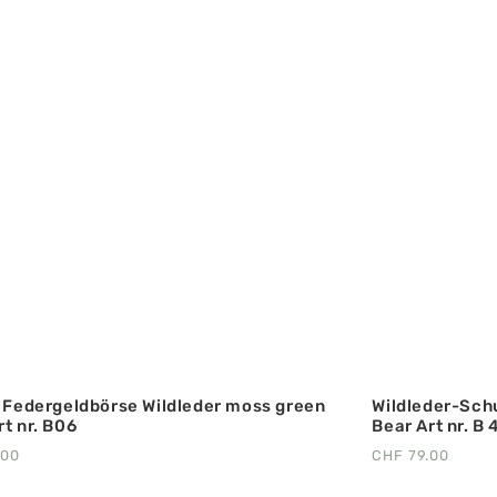
‘ Federgeldbörse Wildleder moss green
Wildleder-Sch
rt nr. B06
Bear Art nr. B
.00
CHF
79.00