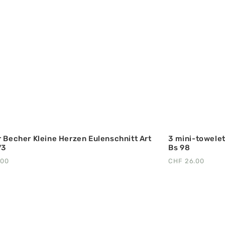
r Becher Kleine Herzen Eulenschnitt Art
3 mini-towelet
73
Bs 98
.00
CHF
26.00