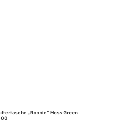
ultertasche „Robbie“ Moss Green
 400