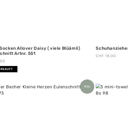
Socken Allover Daisy ( viele Blüämli)
Schuhanzieher 
chnitt Artnr. 551
CHF
18.00
.50
ERKAUFT
Neu