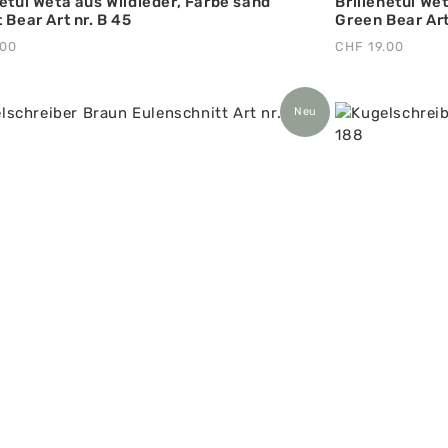
netui Weta aus Wildleder, Farbe sand
Brillenetui We
 Bear Art nr. B 45
Green Bear Art
.00
CHF
19.00
Neu