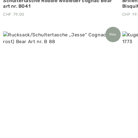
Schultertasche Robbie wildleder cognac Bear
Brille
art nr. B041
Bisquit
CHF
79.00
CHF
19
Neu