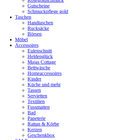
Rosegoldschmuck
Gutscheine
Schmuckpflege gold
Taschen
Handtaschen
Rucksäcke
Börsen
Möbel
Accessoires
Eulenschnitt
Heldenglück
Majas Cottage
Bettwäsche
Homeaccessoires
Kinder
Küche und mehr
Tassen
Servietten
Textilien
Fussmatten
Bad
Papeterie
Rattan & Körbe
Kerzen
Geschenkbox