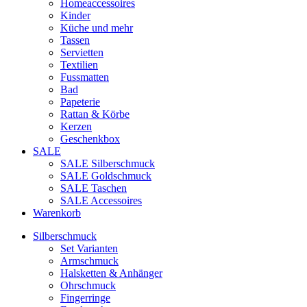
Homeaccessoires
Kinder
Küche und mehr
Tassen
Servietten
Textilien
Fussmatten
Bad
Papeterie
Rattan & Körbe
Kerzen
Geschenkbox
SALE
SALE Silberschmuck
SALE Goldschmuck
SALE Taschen
SALE Accessoires
Warenkorb
Silberschmuck
Set Varianten
Armschmuck
Halsketten & Anhänger
Ohrschmuck
Fingerringe