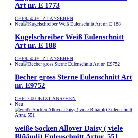
Art nr. E 1773
CHF
8.50
JETZT ANSEHEN
Neu
Kugelschreiber Weiß Eulenschnitt
Art nr. E 188
CHF
8.50
JETZT ANSEHEN
Neu
Becher gross Sterne Eulenschnitt Art
nr. E9752
CHF
17.00
JETZT ANSEHEN
Neu
weiße Socken Allover Daisy ( viele
Blüämli) Eulenschnitt Artnr. 551