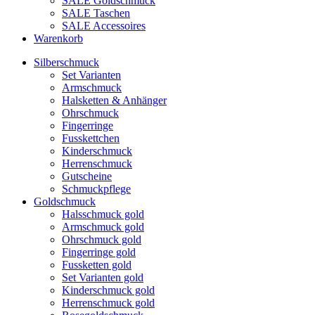
SALE Goldschmuck
SALE Taschen
SALE Accessoires
Warenkorb
Silberschmuck
Set Varianten
Armschmuck
Halsketten & Anhänger
Ohrschmuck
Fingerringe
Fusskettchen
Kinderschmuck
Herrenschmuck
Gutscheine
Schmuckpflege
Goldschmuck
Halsschmuck gold
Armschmuck gold
Ohrschmuck gold
Fingerringe gold
Fussketten gold
Set Varianten gold
Kinderschmuck gold
Herrenschmuck gold