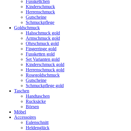
Fusskettchen
Kinderschmuck
Herrenschmuck
Gutscheine
Schmuckpflege
Goldschmuck
Halsschmuck gold
Armschmuck gold
Ohrschmuck gold
Fingerringe gold
Fussketten gold
Set Varianten gold
Kinderschmuck gold
Herrenschmuck gold
Rosegoldschmuck
Gutscheine
Schmuckpflege gold
Taschen
Handtaschen
Rucksäcke
Börsen
Möbel
Accessoires
Eulenschnitt
Heldenglück