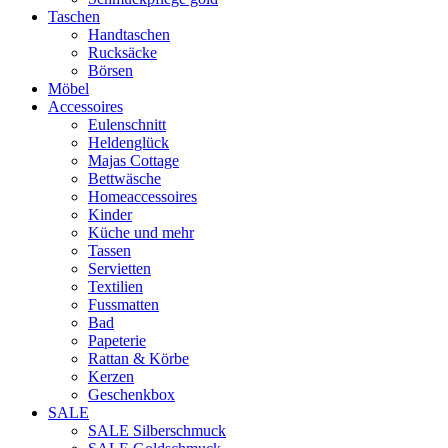
Taschen
Handtaschen
Rucksäcke
Börsen
Möbel
Accessoires
Eulenschnitt
Heldenglück
Majas Cottage
Bettwäsche
Homeaccessoires
Kinder
Küche und mehr
Tassen
Servietten
Textilien
Fussmatten
Bad
Papeterie
Rattan & Körbe
Kerzen
Geschenkbox
SALE
SALE Silberschmuck