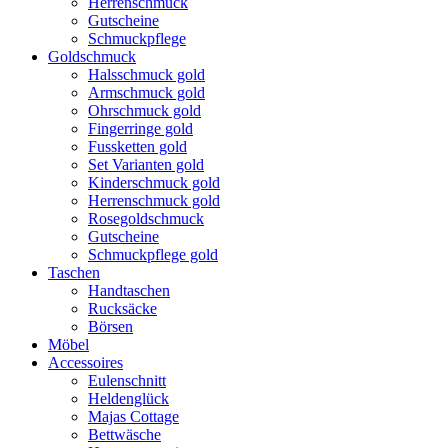
Herrenschmuck
Gutscheine
Schmuckpflege
Goldschmuck
Halsschmuck gold
Armschmuck gold
Ohrschmuck gold
Fingerringe gold
Fussketten gold
Set Varianten gold
Kinderschmuck gold
Herrenschmuck gold
Rosegoldschmuck
Gutscheine
Schmuckpflege gold
Taschen
Handtaschen
Rucksäcke
Börsen
Möbel
Accessoires
Eulenschnitt
Heldenglück
Majas Cottage
Bettwäsche