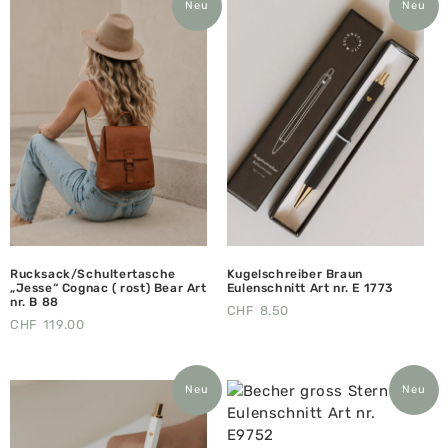
Neu
Neu
Rucksack/Schultertasche
Kugelschreiber Braun
„Jesse“ Cognac ( rost) Bear Art
Eulenschnitt Art nr. E 1773
nr. B 88
CHF
8.50
CHF
119.00
Neu
Neu