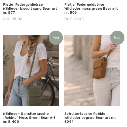
Pietje‘ Federgeldbörse
Pietje‘ Federgeldbörse
Wildleder bisquit sand Bear art
Wildleder moss green Bear art
nr. B77
nr. B06
CHF
18.00
CHF
18.00
Neu
Neu
Wildleder-Schultertasche
Schultertasche Robbie
„Robbie“ Moss Green Bear Art
wildleder cognac Bear art nr.
nr. B 400
B041