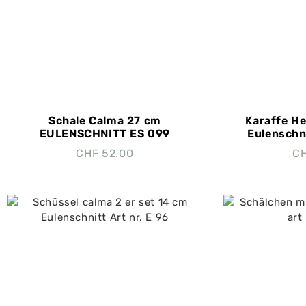
Schale Calma 27 cm
Karaffe He
EULENSCHNITT ES 099
Eulenschni
CHF
52.00
C