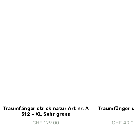
Traumfänger strick natur Art nr. A
Traumfänger st
312 – XL Sehr gross
CHF
129.00
CHF
49.