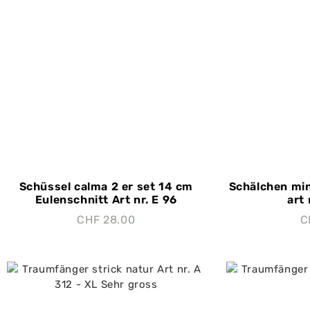
Schüssel calma 2 er set 14 cm
Schälchen min
Eulenschnitt Art nr. E 96
art 
CHF
28.00
C