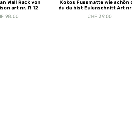
tan Wall Rack von
Kokos Fussmatte wie schön 
ison art nr. R 12
du da bist Eulenschnitt Art nr.
HF
98.00
CHF
39.00