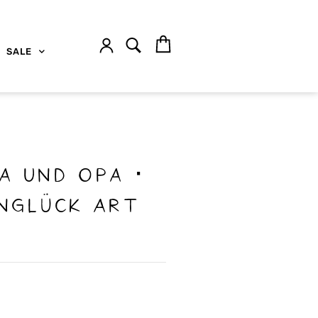
SALE
 und Opa ·
nglück Art