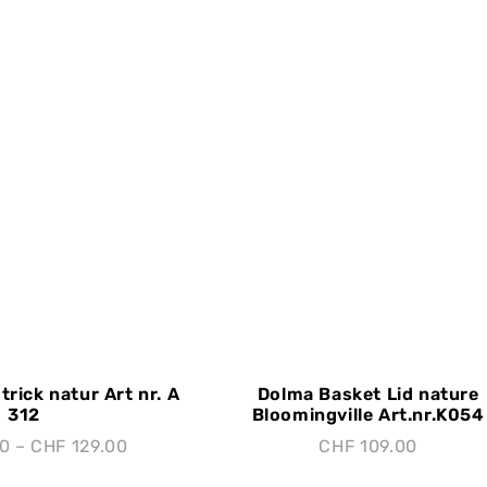
rick natur Art nr. A
Dolma Basket Lid nature
312
Bloomingville Art.nr.K054
00
–
CHF
129.00
CHF
109.00