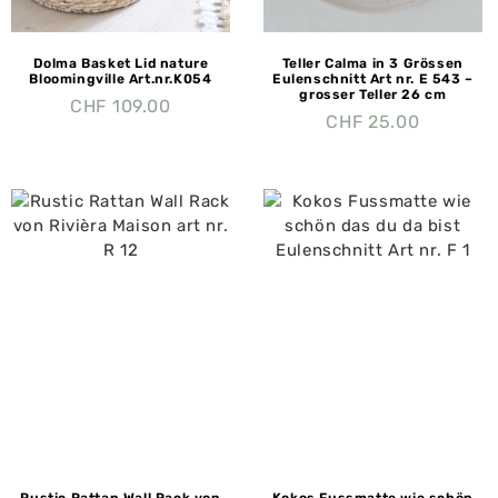
Dolma Basket Lid nature
Teller Calma in 3 Grössen
Bloomingville Art.nr.K054
Eulenschnitt Art nr. E 543 –
grosser Teller 26 cm
CHF
109.00
CHF
25.00