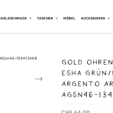
GOLDSCHMUCK
TASCHEN
MÖBEL
ACCESSOIRES
Gold Ohre
Esha grün/
Argento Ar
AGsn46-134
CHF
64.00