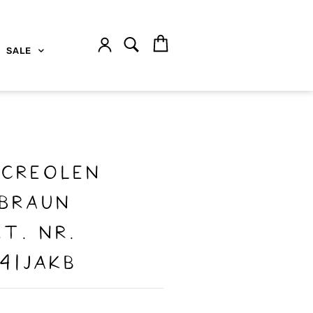
SALE
ncreolen
braun
t. nr.
41JAKB