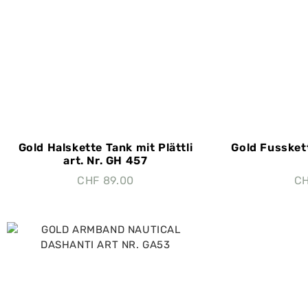
Gold Halskette Tank mit Plättli
Gold Fusskett
art. Nr. GH 457
CHF
89.00
C