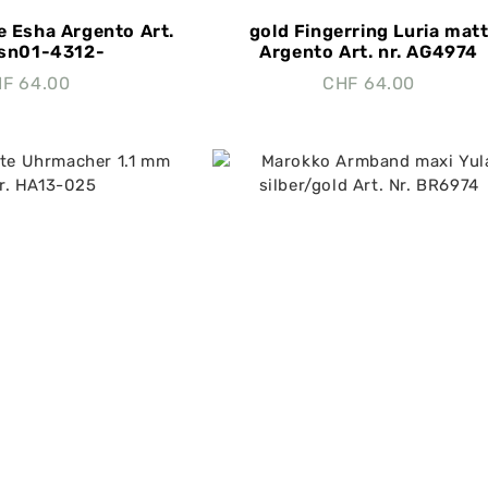
e Esha Argento Art.
gold Fingerring Luria mat
Gsn01-4312-
Argento Art. nr. AG4974
HF
64.00
CHF
64.00