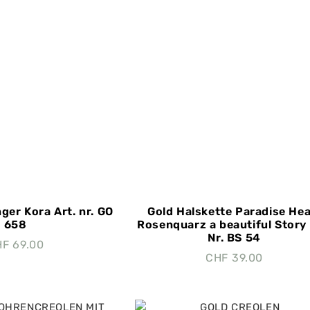
ger Kora Art. nr. GO
Gold Halskette Paradise Hea
658
Rosenquarz a beautiful Story 
Nr. BS 54
HF
69.00
CHF
39.00