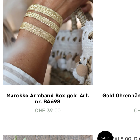
Marokko Armband Box gold Art.
Gold Ohrenhän
nr. BA698
CHF
39.00
C
SALE