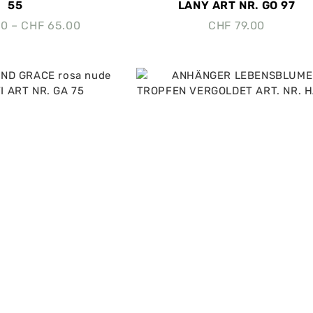
55
LANY ART NR. GO 97
00
–
CHF
65.00
CHF
79.00