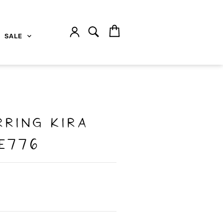
SALE
rring Kira
pe776