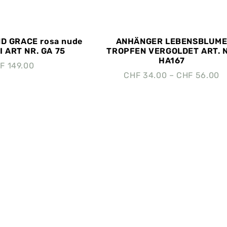
D GRACE rosa nude
ANHÄNGER LEBENSBLUM
 ART NR. GA 75
TROPFEN VERGOLDET ART. N
HA167
F
149.00
CHF
34.00
–
CHF
56.00