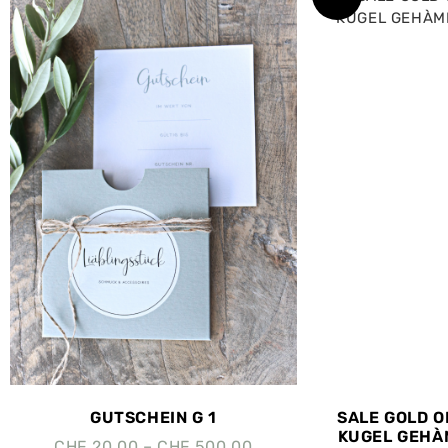
GUTSCHEIN G 1
SALE GOLD 
KUGEL GEHÀ
CHF
20.00
–
CHF
500.00