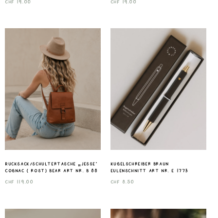
CHF
19.00
CHF
19.00
Rucksack/Schultertasche „Jesse“
Kugelschreiber Braun
Cognac ( rost) Bear Art nr. B 88
Eulenschnitt Art nr. E 1773
CHF
119.00
CHF
8.50