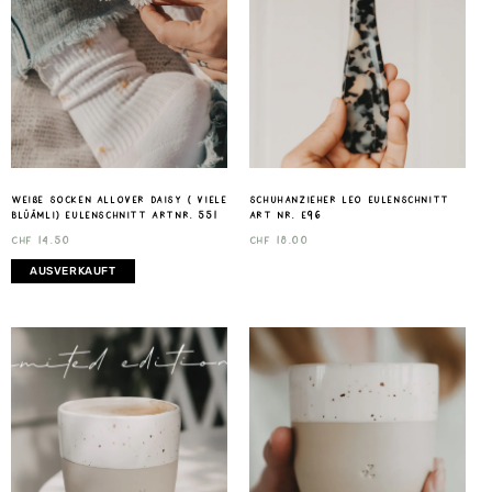
weiße Socken Allover Daisy ( viele
Schuhanzieher Leo Eulenschnitt
Blüämli) Eulenschnitt Artnr. 551
Art nr. E96
CHF
14.50
CHF
18.00
AUSVERKAUFT