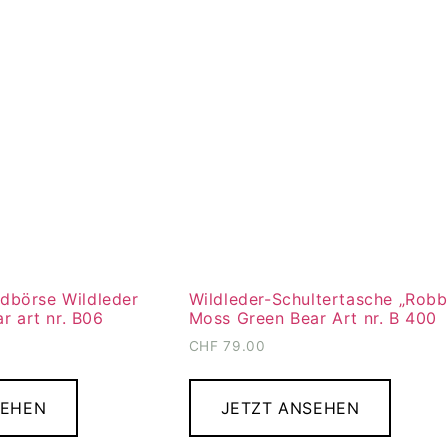
ldbörse Wildleder
Wildleder-Schultertasche „Robb
r art nr. B06
Moss Green Bear Art nr. B 400
CHF
79.00
SEHEN
JETZT ANSEHEN