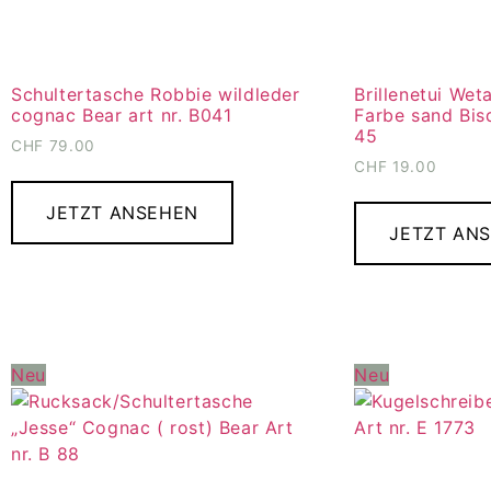
Schultertasche Robbie wildleder
Brillenetui Wet
cognac Bear art nr. B041
Farbe sand Bisq
45
CHF
79.00
CHF
19.00
JETZT ANSEHEN
JETZT AN
Neu
Neu