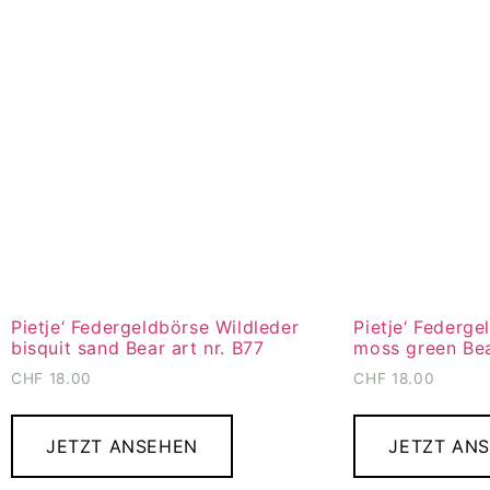
Pietje‘ Federgeldbörse Wildleder
Pietje‘ Federge
bisquit sand Bear art nr. B77
moss green Bea
CHF
18.00
CHF
18.00
JETZT ANSEHEN
JETZT AN