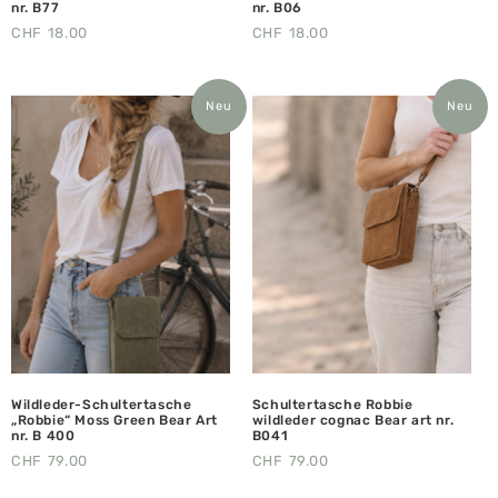
nr. B77
nr. B06
CHF
18.00
CHF
18.00
Neu
Neu
Wildleder-Schultertasche
Schultertasche Robbie
„Robbie“ Moss Green Bear Art
wildleder cognac Bear art nr.
nr. B 400
B041
CHF
79.00
CHF
79.00