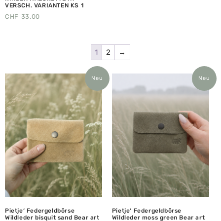
VERSCH. VARIANTEN KS 1
CHF
33.00
1
2
→
Neu
Neu
Pietje‘ Federgeldbörse
Pietje‘ Federgeldbörse
Wildleder bisquit sand Bear art
Wildleder moss green Bear art