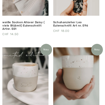
weiße Socken Allover Daisy (
Schuhanzieher Leo
viele Blüämli) Eulenschnitt
Eulenschnitt Art nr. E96
Artnr. 551
CHF
18.00
CHF
14.50
Neu
Neu