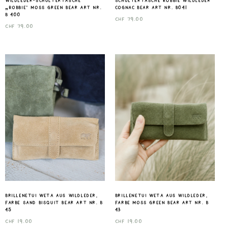
Wildleder-Schultertasche
Schultertasche Robbie wildleder
„Robbie“ Moss Green Bear Art nr.
cognac Bear art nr. B041
B 400
CHF
79.00
CHF
79.00
Brillenetui Weta aus Wildleder,
Brillenetui Weta aus Wildleder,
Farbe sand Bisquit Bear Art nr. B
Farbe Moss Green Bear Art nr. B
45
43
CHF
19.00
CHF
19.00