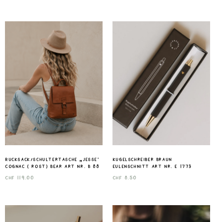
Rucksack/Schultertasche „Jesse“
Kugelschreiber Braun
Cognac ( rost) Bear Art nr. B 88
Eulenschnitt Art nr. E 1773
CHF
119.00
CHF
8.50